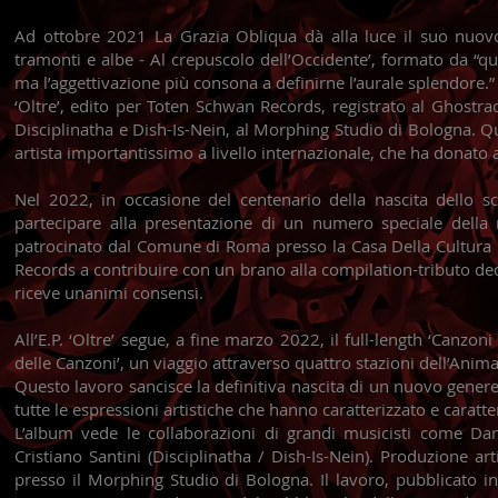
Ad ottobre 2021 La Grazia Obliqua dà alla luce il suo nuovo
tramonti e albe - Al crepuscolo dell’Occidente’, formato da “qu
ma l’aggettivazione più consona a definirne l’aurale splendore.” 
‘Oltre’, edito per Toten Schwan Records, registrato al Ghostra
Disciplinatha e Dish-Is-Nein, al Morphing Studio di Bologna. Que
artista importantissimo a livello internazionale, che ha donato a
Nel 2022, in occasione del centenario della nascita dello sc
partecipare alla presentazione di un numero speciale della 
patrocinato dal Comune di Roma presso la Casa Della Cultura in
Records a contribuire con un brano alla compilation-tributo de
riceve unanimi consensi.
All’E.P. ‘Oltre’ segue, a fine marzo 2022, il full-length ‘Canzon
delle Canzoni’, un viaggio attraverso quattro stazioni dell’Anima, “
Questo lavoro sancisce la definitiva nascita di un nuovo gene
tutte le espressioni artistiche che hanno caratterizzato e caratt
L’album vede le collaborazioni di grandi musicisti come Da
Cristiano Santini (Disciplinatha / Dish-Is-Nein). Produzione art
presso il Morphing Studio di Bologna. Il lavoro, pubblicato i