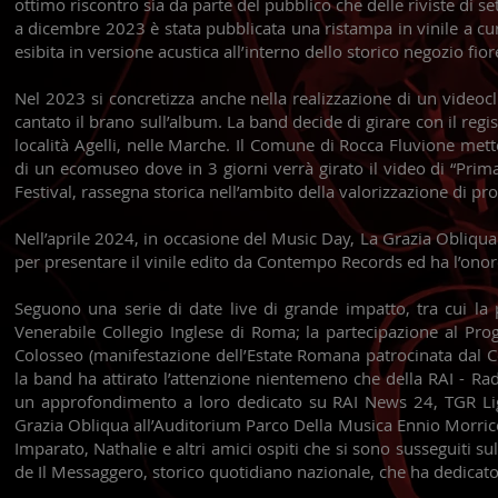
ottimo riscontro sia da parte del pubblico che delle riviste di se
a dicembre 2023 è stata pubblicata una ristampa in vinile a cu
esibita in versione acustica all’interno dello storico negozio fior
Nel 2023 si concretizza anche nella realizzazione di un video
cantato il brano sull’album. La band decide di girare con il regi
località Agelli, nelle Marche. Il Comune di Rocca Fluvione met
di un ecomuseo dove in 3 giorni verrà girato il video di “Prim
Festival, rassegna storica nell’ambito della valorizzazione di pr
Nell’aprile 2024, in occasione del Music Day, La Grazia Obliqua 
per presentare il vinile edito da Contempo Records ed ha l’onore
Seguono una serie di date live di grande impatto, tra cui la 
Venerabile Collegio Inglese di Roma; la partecipazione al Pro
Colosseo (manifestazione dell’Estate Romana patrocinata dal 
la band ha attirato l’attenzione nientemeno che della RAI - Radi
un approfondimento a loro dedicato su RAI News 24, TGR Ligu
Grazia Obliqua all’Auditorium Parco Della Musica Ennio Morrico
Imparato, Nathalie e altri amici ospiti che si sono susseguiti sul
de Il Messaggero, storico quotidiano nazionale, che ha dedicato 