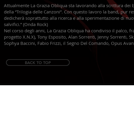
Attualmente La Grazia Obliqua sta lavorando alla scrittura dei
della “Trilogia delle Canzoni”. Con questo lavoro la band, pur r
dedicherà soprattutto alla ricerca e alla sperimentazione di n
salvifici.” (Onda Rock)
Nel corso degli anni, La Grazia Obliqua ha condiviso il palco, fra 
progetto X.N.X), Tony Esposito, Alan Sorrenti, Jenny Sorrenti, Sk
Sophya Baccini, Fabio Frizzi, il Segno Del Comando, Opus Avant
BACK TO TOP