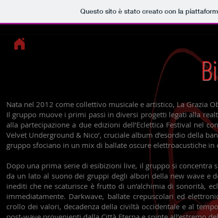
Questo sito è stato creato con la piattafor
Bi
Nata nel 2012 come collettivo musicale e artistico, La Grazia 
Il gruppo muove i primi passi in diversi progetti legati alla realt
alla partecipazione a due edizioni dell’Eclettica Festival nel co
Velvet Underground & Nico’, cruciale album d’esordio della ban
gruppo sfociano in un mix di ballate oscure elettroacustiche in 
Dopo una prima serie di esibizioni live, il gruppo si concentra sul
da un lato al suono dei gruppi degli albori della new wave e del 
inediti che ne scaturisce è frutto di un’alchimia di sonorità, e
immediatamente. Darkwave, ballate crepuscolari ed elettronica 
crollo dei valori, decadenza della civiltà occidentale e al temp
post-wave provenienti dalla Città Eterna e spinte all’estremo de