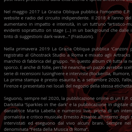
Nel maggio 2017 La Grazia Obliqua pubblica l’omonimo E.P. d’
website e radio del circuito indipendente. Il 2018 è l’anno d
aumentano in impatto e intensità, in un tutt’uno “artistico-m
evidenti soprattutto on stage (...) in un background che dalle 
tinto di suggestioni dark-wave...” (Frastuoni).
Nella primavera 2019 La Grazia Obliqua pubblica ‘Canzoni pe
registrato al Ghostrack Studio a Roma e mixato agli Artracks 
marchio di fabbrica del gruppo. “In questo album c’è tutta la no
sporco. E anche di folle, perché neanche un pazzo avrebbe scelto
serie di recensioni lusinghiere e interviste (Rockerilla, Rumore
La prima stampa è presto esaurita e, a settembre 2020, l’alb
Firenze e presentato nei locali del negozio della stessa etichet
Seguono, sempre nel 2020, la pubblicazione online di un E.P. d
Darkitalia ‘Sparkles in the dark’ e la pubblicazione in digitale
danzatrice Marta Labella e numerosi live, prima di un intens
giornalista e critico musicale Ernesto Assante all’interno deg
intervistati ed eseguono dal vivo alcuni brani. Sempre n
denominata “Festa della Musica di Roma”.